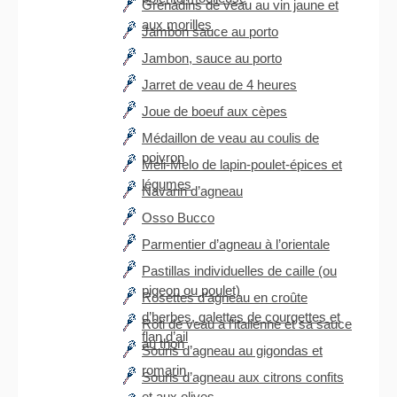
Grenadins de veau au vin jaune et
aux morilles
Jambon sauce au porto
Jambon, sauce au porto
Jarret de veau de 4 heures
Joue de boeuf aux cèpes
Médaillon de veau au coulis de
poivron
Meli-Melo de lapin-poulet-épices et
légumes
Navarin d’agneau
Osso Bucco
Parmentier d’agneau à l’orientale
Pastillas individuelles de caille (ou
pigeon ou poulet)
Rosettes d’agneau en croûte
d’herbes, galettes de courgettes et
Rôti de veau à l’italienne et sa sauce
flan d’ail
au thon
Souris d’agneau au gigondas et
romarin
Souris d’agneau aux citrons confits
et aux olives