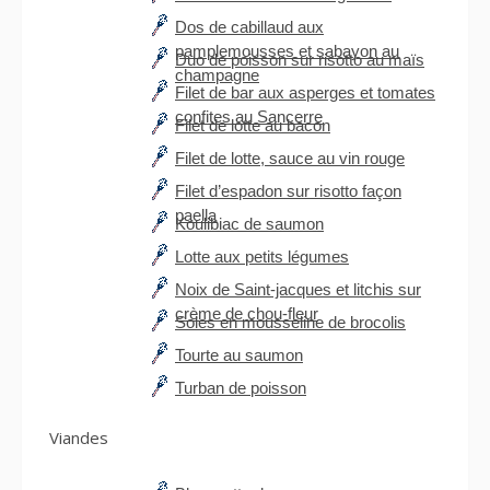
Dos de cabillaud aux
pamplemousses et sabayon au
Duo de poisson sur risotto au maïs
champagne
Filet de bar aux asperges et tomates
confites au Sancerre
Filet de lotte au bacon
Filet de lotte, sauce au vin rouge
Filet d’espadon sur risotto façon
paella
Koulibiac de saumon
Lotte aux petits légumes
Noix de Saint-jacques et litchis sur
crème de chou-fleur
Soles en mousseline de brocolis
Tourte au saumon
Turban de poisson
Viandes