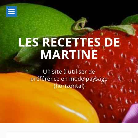
Aller
au
contenu
LES RECETTES DE
MARTINE
Un site à utiliser de
préférence en mode paysage
(horizontal)