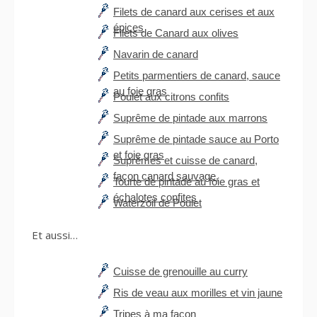
Filets de canard aux cerises et aux
épices
Filets de Canard aux olives
Navarin de canard
Petits parmentiers de canard, sauce
au foie gras
Poulet aux citrons confits
Suprême de pintade aux marrons
Suprême de pintade sauce au Porto
et foie gras
Suprêmes et cuisse de canard,
façon canard sauvage.
Tourte de pintade au foie gras et
échalotes confites
Waterzoil de Poulet
Et aussi…
Cuisse de grenouille au curry
Ris de veau aux morilles et vin jaune
Tripes à ma façon