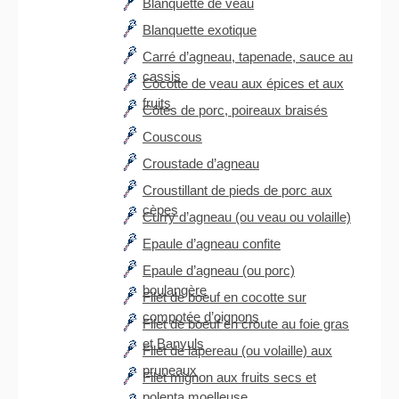
Blanquette de veau
Blanquette exotique
Carré d’agneau, tapenade, sauce au
cassis
Cocotte de veau aux épices et aux
fruits
Côtes de porc, poireaux braisés
Couscous
Croustade d’agneau
Croustillant de pieds de porc aux
cèpes
Curry d’agneau (ou veau ou volaille)
Epaule d’agneau confite
Epaule d’agneau (ou porc)
boulangère
Filet de boeuf en cocotte sur
compotée d’oignons
Filet de boeuf en croute au foie gras
et Banyuls
Filet de lapereau (ou volaille) aux
pruneaux
Filet mignon aux fruits secs et
polenta moelleuse