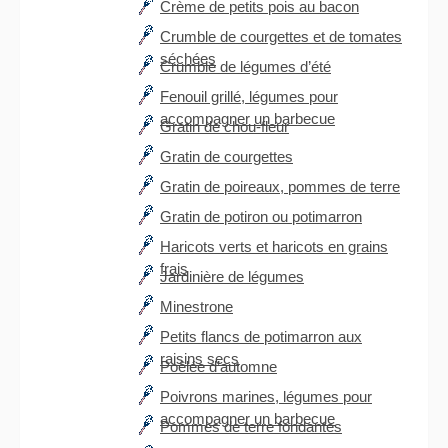
Crème de petits pois au bacon
Crumble de courgettes et de tomates
séchées
Crumble de légumes d’été
Fenouil grillé, légumes pour
accompagner un barbecue
Gratin de chou-fleur
Gratin de courgettes
Gratin de poireaux, pommes de terre
Gratin de potiron ou potimarron
Haricots verts et haricots en grains
frais
Jardinière de légumes
Minestrone
Petits flancs de potimarron aux
raisins secs
Poêlée d’automne
Poivrons marines, légumes pour
accompagner un barbecue
Pommes de terre fondantes