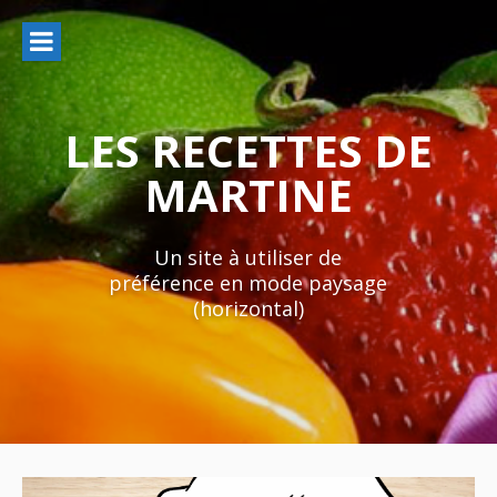
Aller
au
contenu
LES RECETTES DE
MARTINE
Un site à utiliser de
préférence en mode paysage
(horizontal)