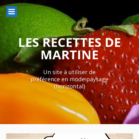
Aller
au
contenu
LES RECETTES DE
MARTINE
Un site à utiliser de
préférence en mode paysage
(horizontal)