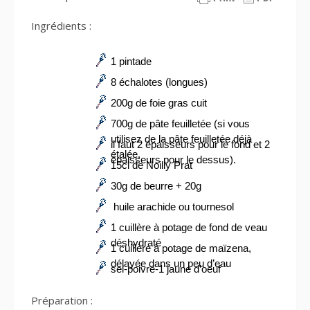
Ingrédients :
1 pintade
8 échalotes (longues)
200g de foie gras cuit
700g de pâte feuilletée (si vous
utilisez de la pâte feuilletée déjà
il faut 2 épaisseurs pour le fond et 2
étalée,
épaisseurs pour le dessus).
15cl de Noilly Prat
30g de beurre + 20g
huile arachide ou tournesol
1 cuillère à potage de fond de veau
déshydraté
1 cuillère à potage de maïzena,
délayée dans un peu d’eau
sel-poivre-1 jaune d’oeuf
Préparation :