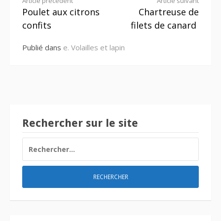
Lire
Article précédent
Article suivant
Poulet aux citrons
Chartreuse de
la
confits
filets de canard
suite
Publié dans
e. Volailles et lapin
Rechercher sur le site
RECHERCHER :