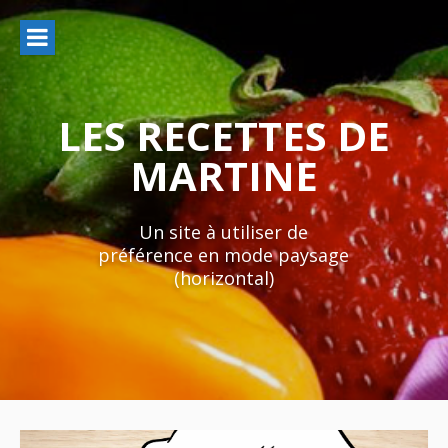
Aller
au
contenu
LES RECETTES DE
MARTINE
Un site à utiliser de
préférence en mode paysage
(horizontal)