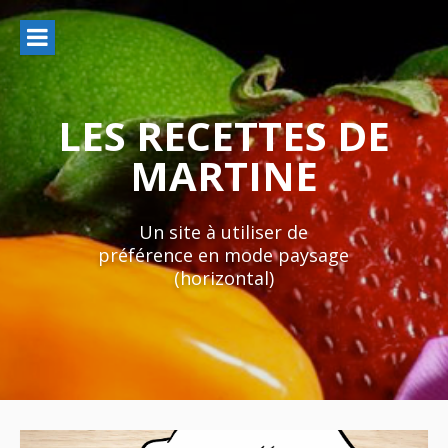
Aller
au
contenu
LES RECETTES DE
MARTINE
Un site à utiliser de
préférence en mode paysage
(horizontal)