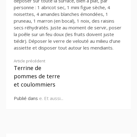
déposer sur toute la surface, bien à plat, par
personne : 1 abricot sec, 1 mini figue sèche, 4
noisettes, 4 amandes blanches émondées, 1
pruneau, 1 marron (en bocal), 1 noix, des raisins
secs réhydratés. Juste au moment de servir, poser
la poêle sur un feu doux (les fruits doivent juste
tiédir). Déposer le verre de velouté au milieu d’une
assiette et disposer tout autour les mendiants.
Lire
Article précédent
Terrine de
la
pommes de terre
suite
et coulommiers
Publié dans
e. Et aussi...