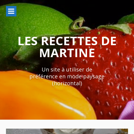
Aller
au
contenu
LES RECETTES DE
MARTINE
Un site à utiliser de
préférence en mode paysage
(horizontal)