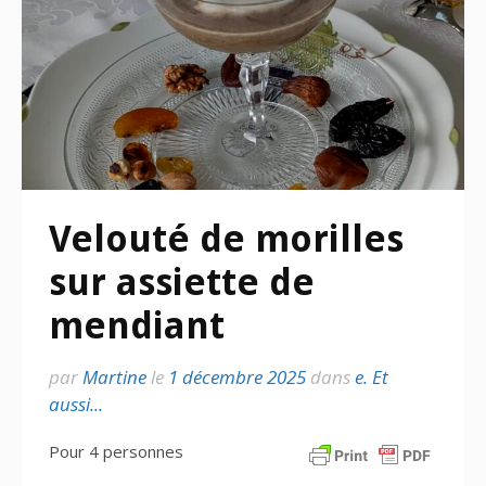
Velouté de morilles
sur assiette de
mendiant
par
Martine
le
1 décembre 2025
dans
e. Et
aussi...
Pour 4 personnes