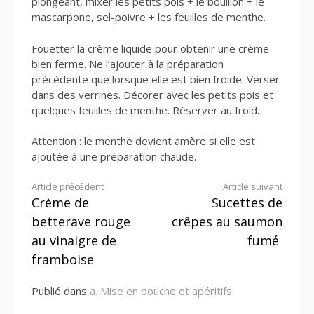
plongeant, mixer les petits pois + le bouillon + le
mascarpone, sel-poivre + les feuilles de menthe.
Fouetter la crème liquide pour obtenir une crème
bien ferme. Ne l’ajouter à la préparation
précédente que lorsque elle est bien froide. Verser
dans des verrines. Décorer avec les petits pois et
quelques feuiiles de menthe. Réserver au froid.
Attention : le menthe devient amère si elle est
ajoutée à une préparation chaude.
Lire
Article précédent
Article suivant
Crème de
Sucettes de
la
betterave rouge
crêpes au saumon
suite
au vinaigre de
fumé
framboise
Publié dans
a. Mise en bouche et apéritifs