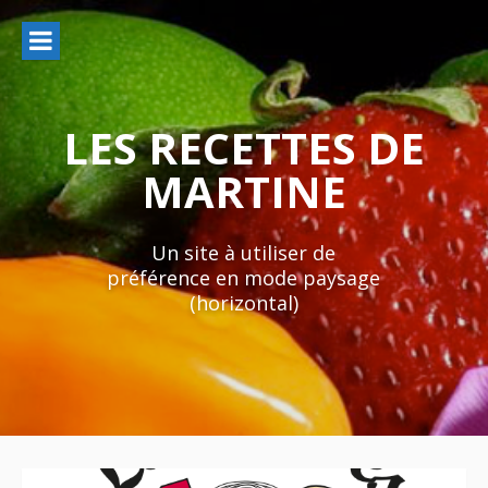
Aller
au
contenu
LES RECETTES DE
MARTINE
Un site à utiliser de
préférence en mode paysage
(horizontal)