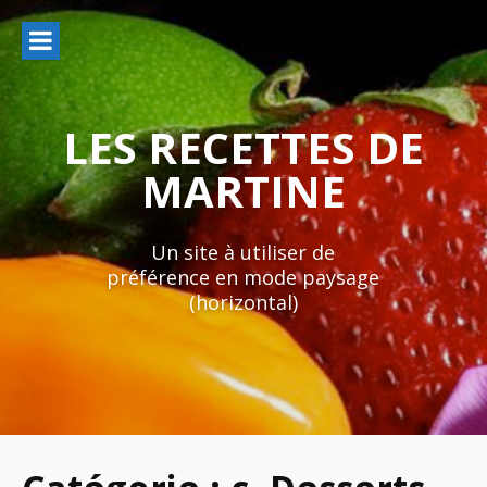
Aller
au
contenu
LES RECETTES DE
MARTINE
Un site à utiliser de
préférence en mode paysage
(horizontal)