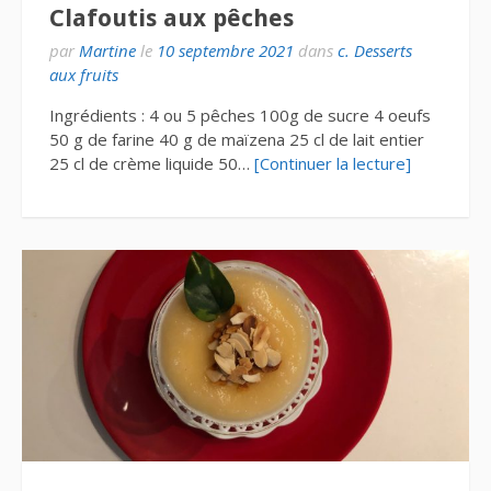
Clafoutis aux pêches
par
Martine
le
10 septembre 2021
dans
c. Desserts
aux fruits
Ingrédients : 4 ou 5 pêches 100g de sucre 4 oeufs
50 g de farine 40 g de maïzena 25 cl de lait entier
25 cl de crème liquide 50…
[Continuer la lecture]