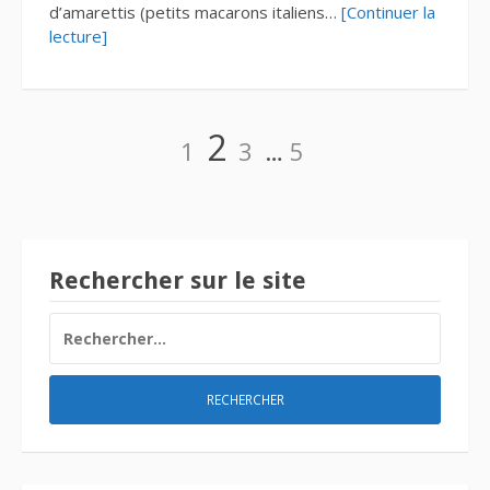
d’amarettis (petits macarons italiens…
[Continuer la
lecture]
Pagination
Page
Page
Page
Page
2
1
3
…
5
des
publications
Rechercher sur le site
RECHERCHER :