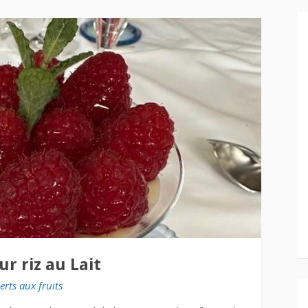
ur riz au Lait
erts aux fruits