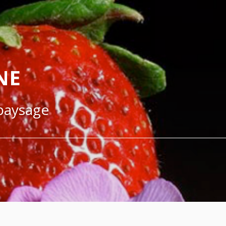
NE
 paysage