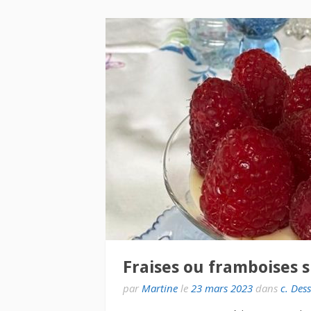
Fraises ou framboises s
par
Martine
le
23 mars 2023
dans
c. Dess