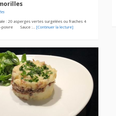
morilles
ées
e : 20 asperges vertes surgelées ou fraiches 4
 sel-poivre Sauce :…
[Continuer la lecture]