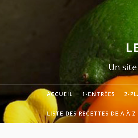
Aller
au
contenu
L
Un site
ACCUEIL
1-ENTRÉES
2-P
LISTE DES RECETTES DE A À Z