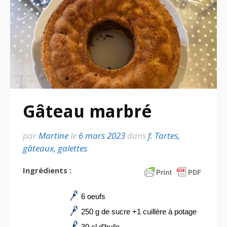
Gâteau marbré
par
Martine
le
6 mars 2023
dans
f. Tartes,
gâteaux, galettes
Ingrédients :
6 oeufs
250 g de sucre +1 cuillère à potage
30 cl d’huile