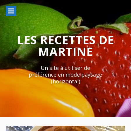
Aller
au
contenu
LES RECETTES DE
MARTINE
Un site à utiliser de
préférence en mode paysage
(horizontal)