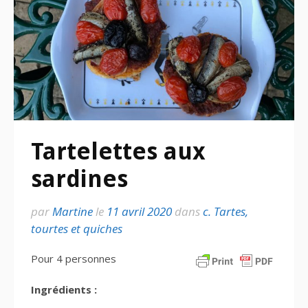
Tartelettes aux
sardines
par
Martine
le
11 avril 2020
dans
c. Tartes,
tourtes et quiches
Pour 4 personnes
Ingrédients :