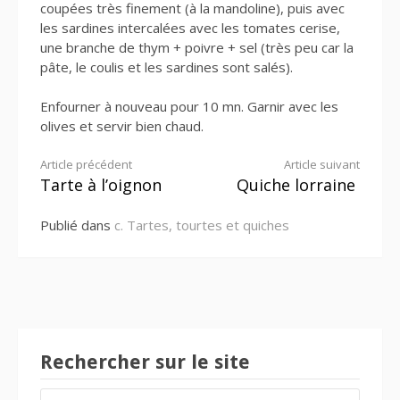
coupées très finement (à la mandoline), puis avec
les sardines intercalées avec les tomates cerise,
une branche de thym + poivre + sel (très peu car la
pâte, le coulis et les sardines sont salés).
Enfourner à nouveau pour 10 mn. Garnir avec les
olives et servir bien chaud.
Lire
Article précédent
Article suivant
Tarte à l’oignon
Quiche lorraine
la
Publié dans
c. Tartes, tourtes et quiches
suite
Rechercher sur le site
RECHERCHER :