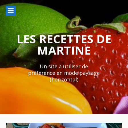
Aller
au
contenu
LES RECETTES DE
MARTINE
Un site à utiliser de
préférence en mode paysage
(horizontal)