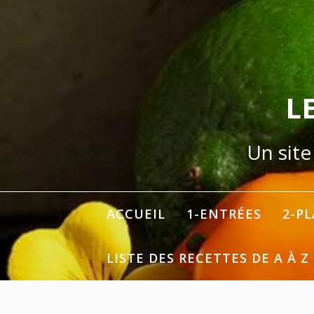
Aller
au
contenu
L
Un site
ACCUEIL
1-ENTRÉES
2-P
LISTE DES RECETTES DE A À Z