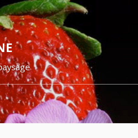
NE
 paysage