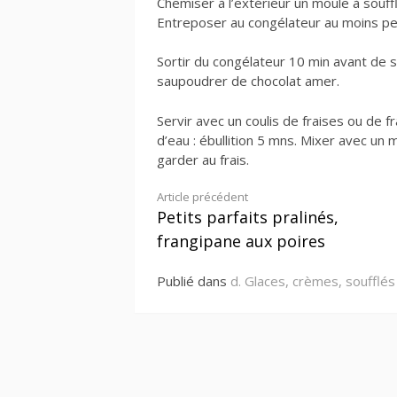
Chemiser à l’extérieur un moule à souffl
Entreposer au congélateur au moins pe
Sortir du congélateur 10 min avant de ser
saupoudrer de chocolat amer.
Servir avec un coulis de fraises ou de f
d’eau : ébullition 5 mns. Mixer avec un 
garder au frais.
Lire
Article précédent
Petits parfaits pralinés,
la
frangipane aux poires
suite
Publié dans
d. Glaces, crèmes, soufflés