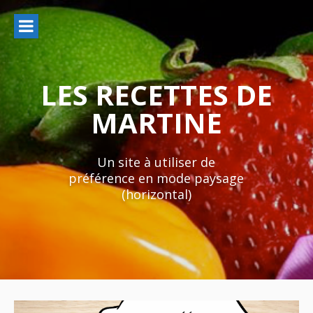
Aller
au
contenu
LES RECETTES DE
MARTINE
Un site à utiliser de
préférence en mode paysage
(horizontal)