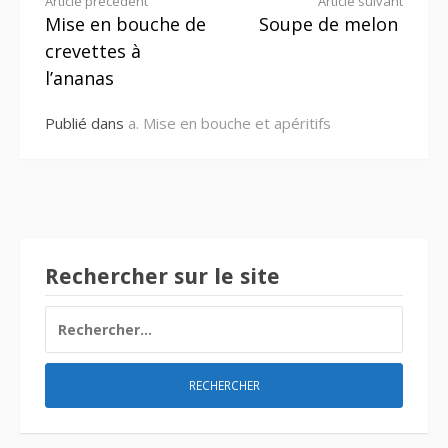
Lire
Article précédent
Article suivant
Mise en bouche de
Soupe de melon
la
crevettes à
suite
l’ananas
Publié dans
a. Mise en bouche et apéritifs
Rechercher sur le site
RECHERCHER :