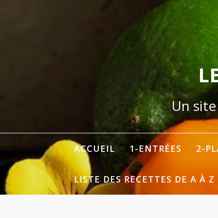
Aller
au
contenu
L
Un site
ACCUEIL
1-ENTRÉES
2-P
LISTE DES RECETTES DE A À Z