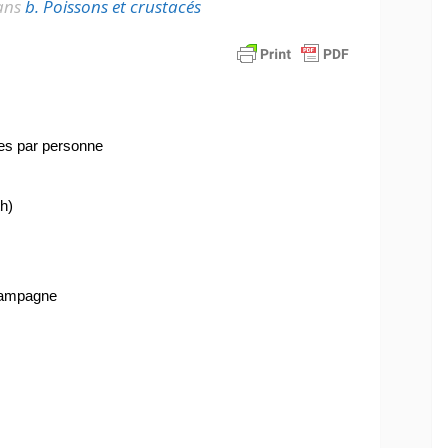
ans
b. Poissons et crustacés
ues par personne
h)
 campagne