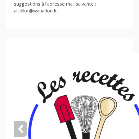
suggestions à l’adresse mail suivante :
alcollot@wanadoo.fr.