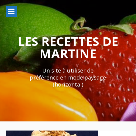
Aller
au
contenu
LES RECETTES DE
MARTINE
Un site à utiliser de
préférence en mode paysage
(horizontal)