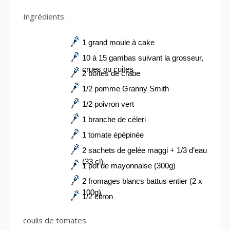
Ingrédients :
1 grand moule à cake
10 à 15 gambas suivant la grosseur,
crues ou cuites
2 boîtes de crabe
1/2 pomme Granny Smith
1/2 poivron vert
1 branche de céleri
1 tomate épépinée
2 sachets de gelée maggi + 1/3 d’eau
(33 cl)
1 pot de mayonnaise (300g)
2 fromages blancs battus entier (2 x
100g)
1/2 citron
coulis de tomates