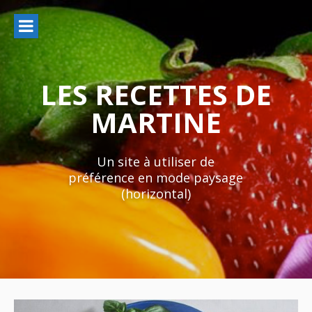
Aller
au
contenu
LES RECETTES DE
MARTINE
Un site à utiliser de
préférence en mode paysage
(horizontal)