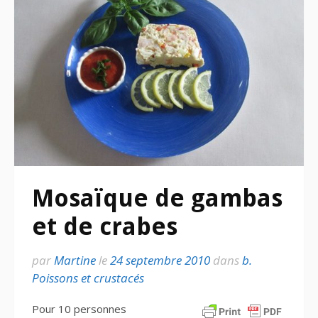
Mosaïque de gambas
et de crabes
par
Martine
le
24 septembre 2010
dans
b.
Poissons et crustacés
Pour 10 personnes