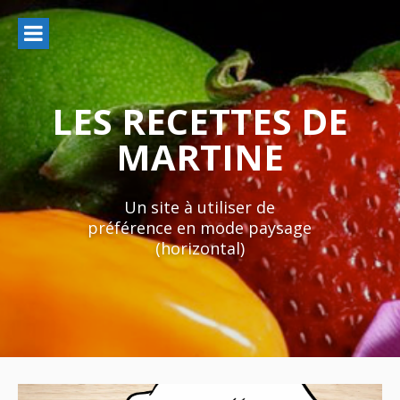
Aller
au
contenu
LES RECETTES DE
MARTINE
Un site à utiliser de
préférence en mode paysage
(horizontal)