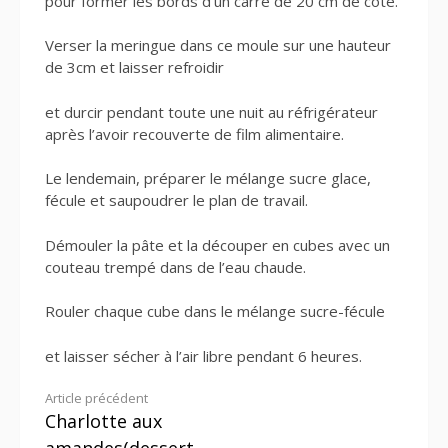
pour former les bords d’un carré de 20 cm de côté.
Verser la meringue dans ce moule sur une hauteur
de 3cm et laisser refroidir
et durcir pendant toute une nuit au réfrigérateur
après l’avoir recouverte de film alimentaire.
Le lendemain, préparer le mélange sucre glace,
fécule et saupoudrer le plan de travail.
Démouler la pâte et la découper en cubes avec un
couteau trempé dans de l’eau chaude.
Rouler chaque cube dans le mélange sucre-fécule
et laisser sécher à l’air libre pendant 6 heures.
Lire
Article précédent
Charlotte aux
la