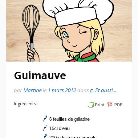
Guimauve
par
Martine
le
1 mars 2012
dans
g. Et aussi...
Ingrédients :
6 feuilles de gélatine
15cl d’eau
200g de sucre semoule