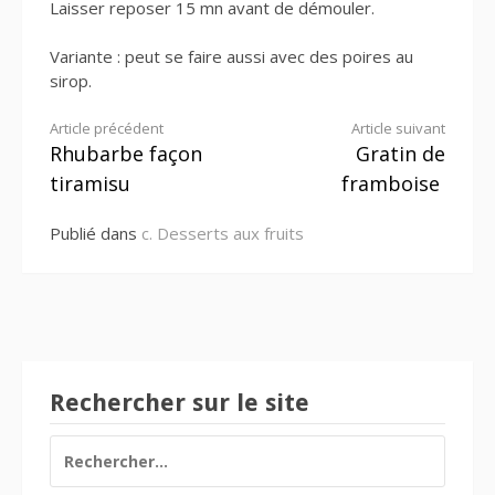
Laisser reposer 15 mn avant de démouler.
Variante : peut se faire aussi avec des poires au
sirop.
Lire
Article précédent
Article suivant
Rhubarbe façon
Gratin de
la
tiramisu
framboise
suite
Publié dans
c. Desserts aux fruits
Rechercher sur le site
RECHERCHER :