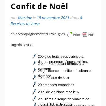
Confit de Noël
par
Martine
le
19 novembre 2021
dans
4-
Recettes de base
en accompagnement du foie gras
Ingrédients :
200 g de fruits secs : abricots,
dattes, pruneaux, figues, raisins.
2 pommes restant fermes à la
cuisson)
25 g d’écorces confites de citron et
d’orange
10 cerneaux de noix
20 amandes émondées
20 cl de vin blanc moelleux
2 cuillères à soupe de vinaigre de
cidre + 100 g de sucre