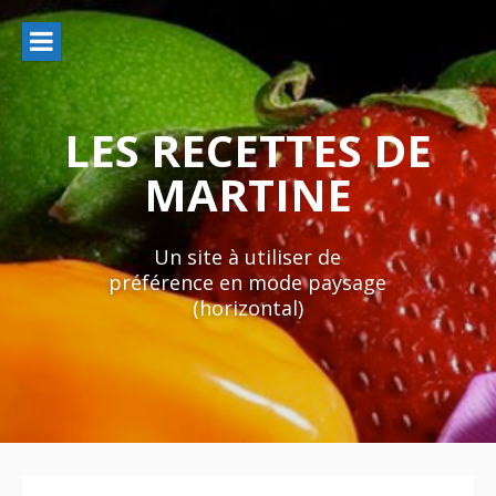
Aller
au
contenu
LES RECETTES DE
MARTINE
Un site à utiliser de
préférence en mode paysage
(horizontal)