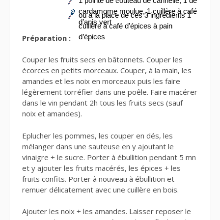
1 pointe de couteau de cannelle, 1 de
cardamome moulue, 1 cuillère à café
ou à la place de ces 3 ingrédients 1
d’anis vert
cuillère à café d’épices à pain
d’épices
Préparation :
Couper les fruits secs en bâtonnets. Couper les
écorces en petits morceaux. Couper, à la main, les
amandes et les noix en morceaux puis les faire
légèrement torréfier dans une poêle. Faire macérer
dans le vin pendant 2h tous les fruits secs (sauf
noix et amandes).
Eplucher les pommes, les couper en dés, les
mélanger dans une sauteuse en y ajoutant le
vinaigre + le sucre. Porter à ébullition pendant 5 mn
et y ajouter les fruits macérés, les épices + les
fruits confits. Porter à nouveau à ébullition et
remuer délicatement avec une cuillère en bois.
Ajouter les noix + les amandes. Laisser reposer le