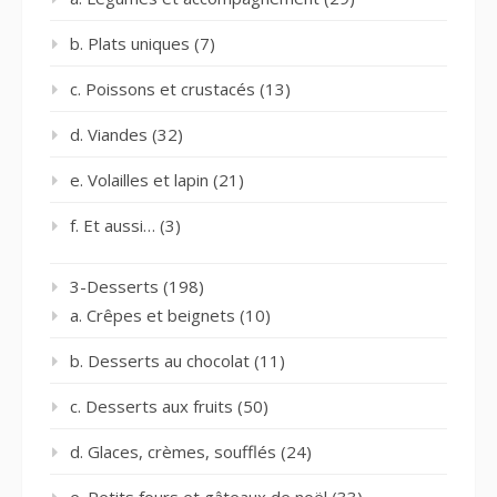
b. Plats uniques
(7)
c. Poissons et crustacés
(13)
d. Viandes
(32)
e. Volailles et lapin
(21)
f. Et aussi…
(3)
3-Desserts
(198)
a. Crêpes et beignets
(10)
b. Desserts au chocolat
(11)
c. Desserts aux fruits
(50)
d. Glaces, crèmes, soufflés
(24)
e. Petits fours et gâteaux de noël
(33)