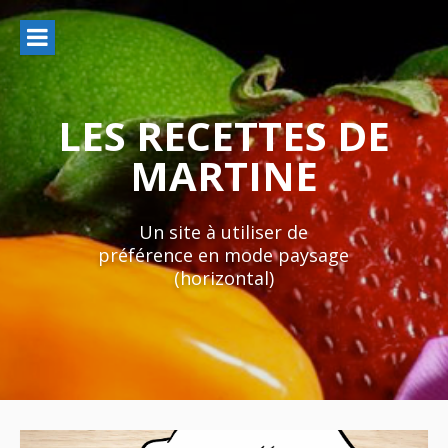
Aller
au
contenu
LES RECETTES DE
MARTINE
Un site à utiliser de
préférence en mode paysage
(horizontal)