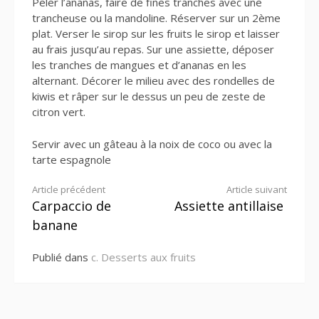
Peler l’ananas, faire de fines tranches avec une
trancheuse ou la mandoline. Réserver sur un 2ème
plat. Verser le sirop sur les fruits le sirop et laisser
au frais jusqu’au repas. Sur une assiette, déposer
les tranches de mangues et d’ananas en les
alternant. Décorer le milieu avec des rondelles de
kiwis et râper sur le dessus un peu de zeste de
citron vert.
Servir avec un gâteau à la noix de coco ou avec la
tarte espagnole
Lire
Article précédent
Article suivant
Carpaccio de
Assiette antillaise
la
banane
suite
Publié dans
c. Desserts aux fruits