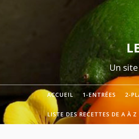
Aller
au
contenu
L
Un site
ACCUEIL
1-ENTRÉES
2-P
LISTE DES RECETTES DE A À Z