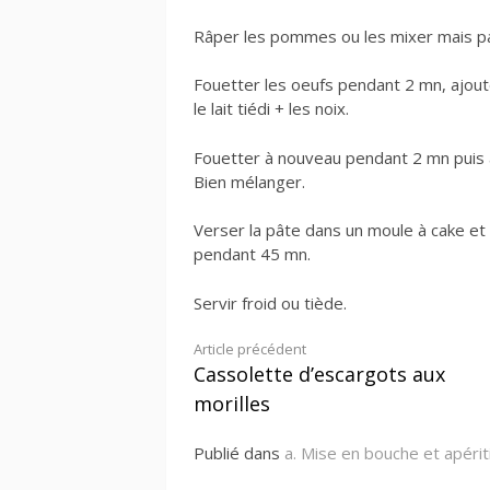
Râper les pommes ou les mixer mais pas
Fouetter les oeufs pendant 2 mn, ajouter 
le lait tiédi + les noix.
Fouetter à nouveau pendant 2 mn puis a
Bien mélanger.
Verser la pâte dans un moule à cake et 
pendant 45 mn.
Servir froid ou tiède.
Lire
Article précédent
Cassolette d’escargots aux
la
morilles
suite
Publié dans
a. Mise en bouche et apérit