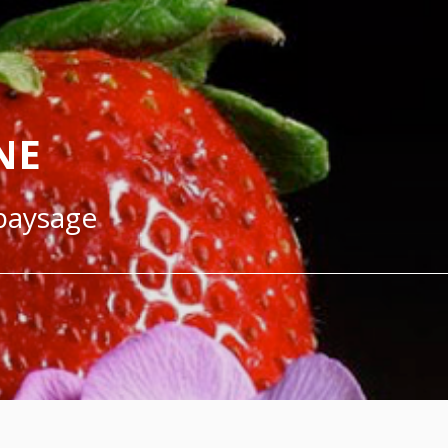
NE
 paysage