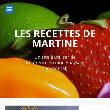
Aller
au
contenu
LES RECETTES DE
MARTINE
Un site à utiliser de
préférence en mode paysage
(horizontal)