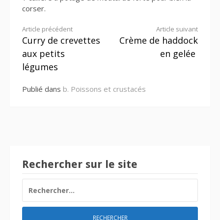
corser.
Lire
Article précédent
Article suivant
Curry de crevettes
Crème de haddock
la
aux petits
en gelée
suite
légumes
Publié dans
b. Poissons et crustacés
Rechercher sur le site
RECHERCHER :