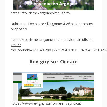
https://tourisme-argonne-meuse.fr/
Rubrique : Découvrez l’argonne à vélo : 2 parcours
proposés
https://tourisme-argonne-meuse.fr/les-circuits-a-
velo/?
mb_bounds=%5B49.200327%2C4.928398%2C49.28102
Revigny-sur-Ornain
https://www.revigny-sur-ornain.fr/syndicat-