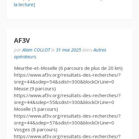
la lecture]
AF3V
par
Alain COLLOT
le
31 mai 2025
dans
Autres
opérateurs
Meurthe-et-Moselle (6 parcours de plus de 20 km)
https://www.af3v.org/resultats-des-recherches/?
sreg=44&sdep=54&sdist=300&blockOrLine=0
Meuse (9 parcours)
https://www.af3v.org/resultats-des-recherches/?
sreg=44&sdep=55&sdist=300&blockOrLine=0
Moselle (5 parcours)
https://www.af3v.org/resultats-des-recherches/?
sreg=44&sdep=57&sdist=300&blockOrLine=0
Vosges (8 parcours)
https://www.af3v.org/resultats-des-recherches/?