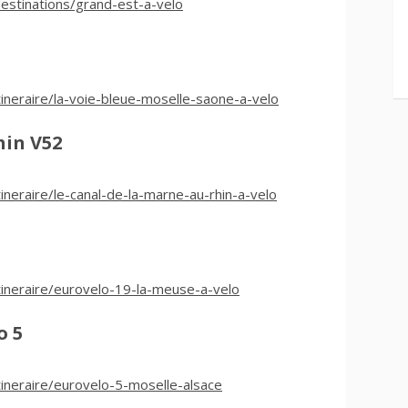
estinations/grand-est-a-velo
ineraire/la-voie-bleue-moselle-saone-a-velo
hin V52
neraire/le-canal-de-la-marne-au-rhin-a-velo
ineraire/eurovelo-19-la-meuse-a-velo
o 5
ineraire/eurovelo-5-moselle-alsace