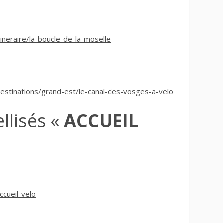
ineraire/la-boucle-de-la-moselle
estinations/grand-est/le-canal-des-vosges-a-velo
ellisés «
ACCUEIL
cueil-velo