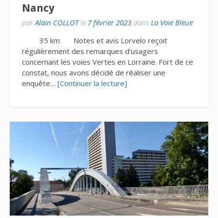
Nancy
par
Alain COLLOT
le
7 février 2023
dans
La Voie Bleue
35 km Notes et avis Lorvelo reçoit
régulièrement des remarques d’usagers
concernant les voies Vertes en Lorraine. Fort de ce
constat, nous avons décidé de réaliser une
enquête…
[Continuer la lecture]